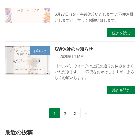
2025年5月14日
6月27日（金）午後休診いたします ご不便お掛
けしますが、宜しくお願い致します。
続きを読む
GW休診のお知らせ
お知らせ
2025年4月15日
ゴールデンウィークは上記の通りお休みさせて
いただきます。 ご不便をおかけしますが、よろ
しくお願いします。
続きを読む
投
固
固
固
1
2
3
»
定
定
定
稿
ペ
ペ
ペ
最近の投稿
の
ー
ー
ー
ジ
ジ
ジ