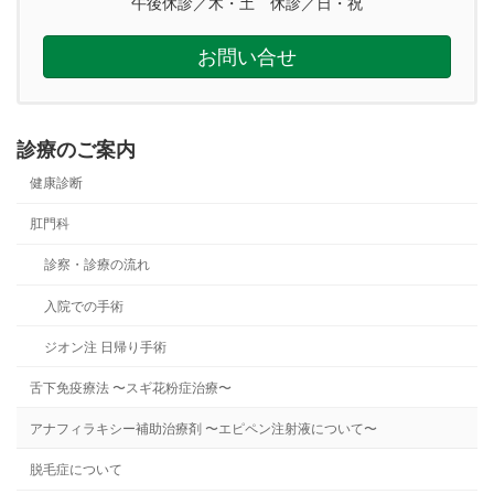
午後休診／木・土 休診／日・祝
お問い合せ
診療のご案内
健康診断
肛門科
診察・診療の流れ
入院での手術
ジオン注 日帰り手術
舌下免疫療法 〜スギ花粉症治療〜
アナフィラキシー補助治療剤 〜エピペン注射液について〜
脱毛症について