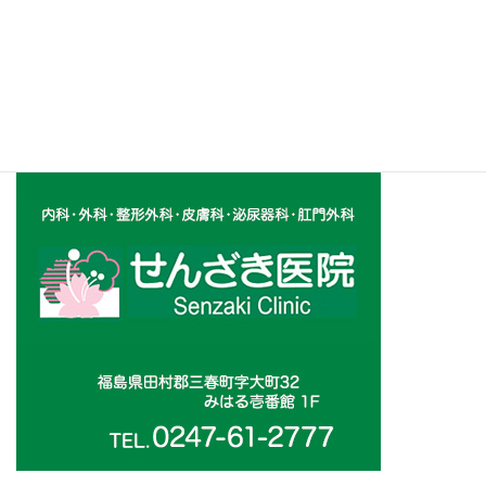
続きを読む
投
固
固
1
2
»
定
定
稿
ペ
ペ
の
ー
ー
ジ
ジ
ペ
ー
ジ
送
り