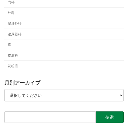
内科
外科
整形外科
泌尿器科
痔
皮膚科
花粉症
月別アーカイブ
検
索: