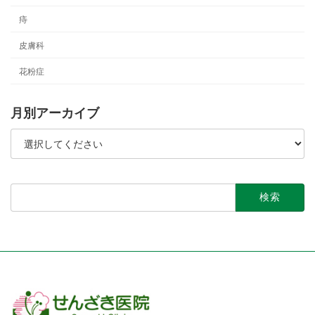
痔
皮膚科
花粉症
月別アーカイブ
検
索: